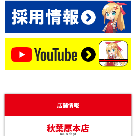
店舗情報
秋葉原本店
main dept