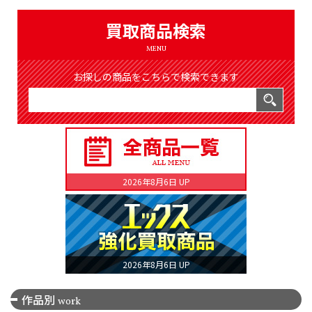
（8366件）
LIST
買取商品検索
公式通販
MENU
ONLINE SHOP
お探しの商品をこちらで検索できます
2026年8月6日 UP
2026年8月6日 UP
作品別
work