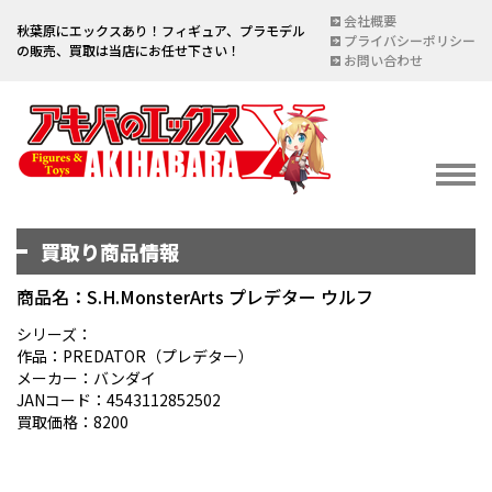
会社概要
秋葉原にエックスあり！フィギュア、プラモデル
プライバシーポリシー
の販売、買取は当店にお任せ下さい！
お問い合わせ
買取り商品情報
イベント情報
EVENT
商品名：S.H.MonsterArts プレデター ウルフ
宅配買取のご案内
シリーズ：
作品：PREDATOR（プレデター）
DELIVERY PURCHASE
メーカー：バンダイ
JANコード：4543112852502
買取お申し込み
買取価格：8200
ASSESSMENT
買取上限金額一覧表