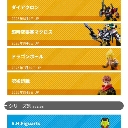
ダイアクロン
2026年8月4日
UP
超時空要塞マクロス
2026年8月6日
UP
ドラゴンボール
2026年7月30日
UP
呪術廻戦
2026年8月5日
UP
シリーズ別
series
S.H.Figuarts