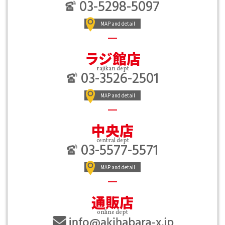
03-5298-5097
MAP and detail
ラジ館店
rajikan dept
03-3526-2501
MAP and detail
中央店
central dept
03-5577-5571
MAP and detail
通販店
online dept