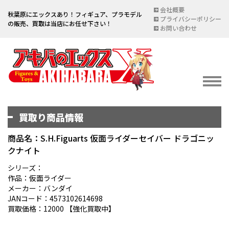
会社概要
秋葉原にエックスあり！フィギュア、プラモデル
プライバシーポリシー
の販売、買取は当店にお任せ下さい！
お問い合わせ
買取り商品情報
イベント情報
EVENT
商品名：S.H.Figuarts 仮面ライダーセイバー ドラゴニッ
クナイト
宅配買取のご案内
DELIVERY PURCHASE
シリーズ：
作品：仮面ライダー
買取お申し込み
メーカー：バンダイ
JANコード：4573102614698
ASSESSMENT
買取価格：12000 【強化買取中】
買取上限金額一覧表