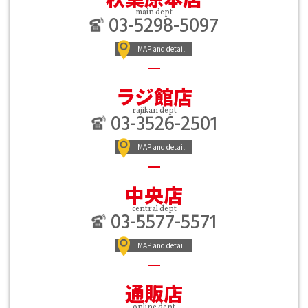
main dept
03-5298-5097
MAP and detail
ラジ館店
rajikan dept
03-3526-2501
MAP and detail
中央店
central dept
03-5577-5571
MAP and detail
通販店
online dept