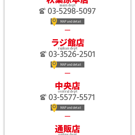
main dept
03-5298-5097
MAP and detail
ラジ館店
rajikan dept
03-3526-2501
MAP and detail
中央店
central dept
03-5577-5571
MAP and detail
通販店
online dept