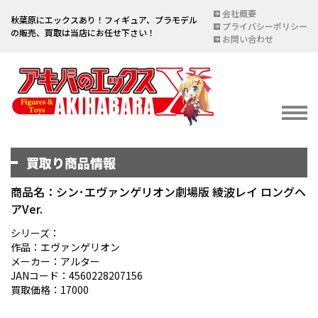
会社概要
秋葉原にエックスあり！フィギュア、プラモデル
プライバシーポリシー
の販売、買取は当店にお任せ下さい！
お問い合わせ
買取り商品情報
イベント情報
EVENT
商品名：シン･エヴァンゲリオン劇場版 綾波レイ ロングヘ
アVer.
宅配買取のご案内
DELIVERY PURCHASE
シリーズ：
作品：エヴァンゲリオン
買取お申し込み
メーカー：アルター
JANコード：4560228207156
ASSESSMENT
買取価格：17000
買取上限金額一覧表