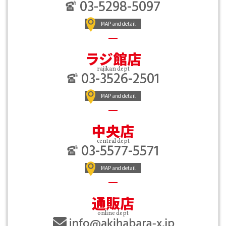
03-5298-5097
MAP and detail
ラジ館店
rajikan dept
03-3526-2501
MAP and detail
中央店
central dept
03-5577-5571
MAP and detail
通販店
online dept