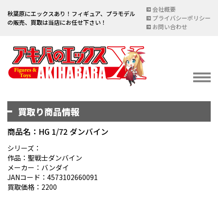
会社概要
秋葉原にエックスあり！フィギュア、プラモデル
プライバシーポリシー
の販売、買取は当店にお任せ下さい！
お問い合わせ
買取り商品情報
イベント情報
EVENT
商品名：HG 1/72 ダンバイン
宅配買取のご案内
シリーズ：
作品：聖戦士ダンバイン
DELIVERY PURCHASE
メーカー：バンダイ
JANコード：4573102660091
買取お申し込み
買取価格：2200
ASSESSMENT
買取上限金額一覧表