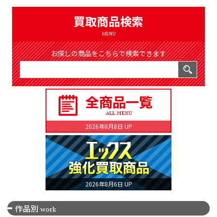
（8368件）
LIST
買取商品検索
公式通販
MENU
ONLINE SHOP
お探しの商品をこちらで検索できます
2026年8月8日 UP
2026年8月6日 UP
作品別
work