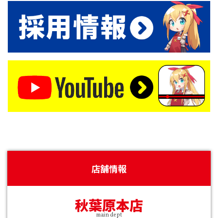
店舗情報
秋葉原本店
main dept