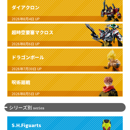
ダイアクロン
2026年8月4日
UP
超時空要塞マクロス
2026年8月6日
UP
ドラゴンボール
2026年7月30日
UP
呪術廻戦
2026年8月5日
UP
シリーズ別
series
S.H.Figuarts