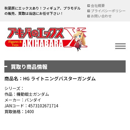
会社概要
秋葉原にエックスあり！フィギュア、プラモデル
プライバシーポリシー
の販売、買取は当店にお任せ下さい！
お問い合わせ
買取り商品情報
イベント情報
EVENT
商品名：HG ライトニングバスターガンダム
宅配買取のご案内
シリーズ：
作品：機動戦士ガンダム
DELIVERY PURCHASE
メーカー：バンダイ
JANコード：4573102671714
買取お申し込み
買取価格：1400
ASSESSMENT
買取上限金額一覧表