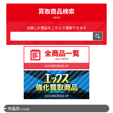
（8367件）
LIST
買取商品検索
公式通販
MENU
ONLINE SHOP
お探しの商品をこちらで検索できます
2026年8月8日 UP
2026年8月6日 UP
作品別
work