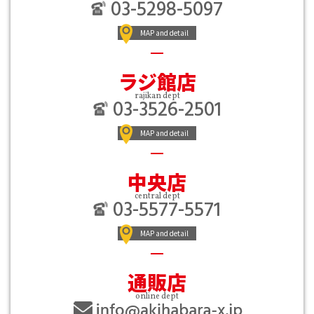
03-5298-5097
MAP and detail
ラジ館店
rajikan dept
03-3526-2501
MAP and detail
中央店
central dept
03-5577-5571
MAP and detail
通販店
online dept