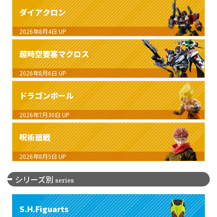
ダイアクロン
2026年8月4日
UP
超時空要塞マクロス
2026年8月6日
UP
ドラゴンボール
2026年7月30日
UP
呪術廻戦
2026年8月5日
UP
シリーズ別
series
S.H.Figuarts