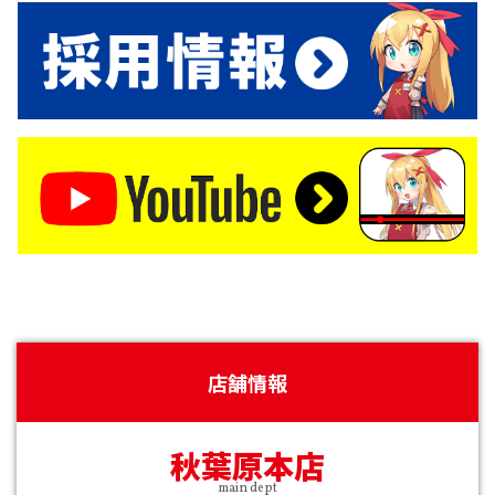
店舗情報
秋葉原本店
main dept