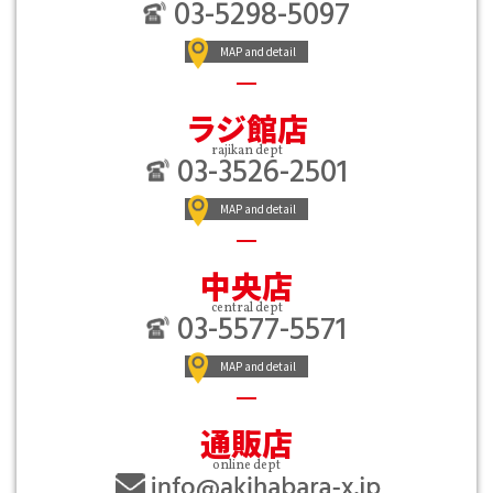
03-5298-5097
MAP and detail
ラジ館店
rajikan dept
03-3526-2501
MAP and detail
中央店
central dept
03-5577-5571
MAP and detail
通販店
online dept