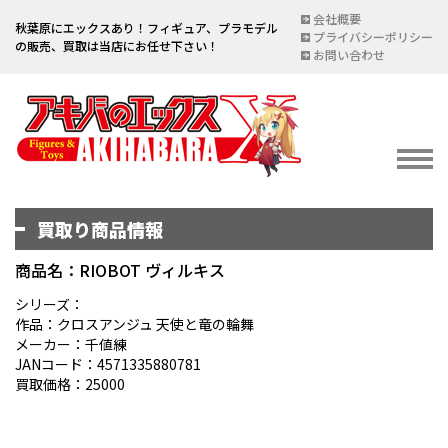
会社概要
秋葉原にエックスあり！フィギュア、プラモデル
プライバシーポリシー
の販売、買取は当店にお任せ下さい！
お問い合わせ
買取り商品情報
イベント情報
EVENT
商品名：RIOBOT ヴィルキス
宅配買取のご案内
シリーズ：
作品：クロスアンジュ 天使と竜の輪舞
DELIVERY PURCHASE
メーカー：千値練
JANコード：4571335880781
買取お申し込み
買取価格：25000
ASSESSMENT
買取上限金額一覧表