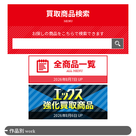
（8366件）
LIST
買取商品検索
公式通販
MENU
ONLINE SHOP
お探しの商品をこちらで検索できます
2026年8月7日 UP
2026年8月6日 UP
作品別
work