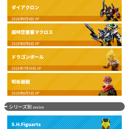
ダイアクロン
2026年8月4日
UP
超時空要塞マクロス
2026年8月6日
UP
ドラゴンボール
2026年7月30日
UP
呪術廻戦
2026年8月5日
UP
シリーズ別
series
S.H.Figuarts