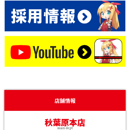
店舗情報
秋葉原本店
main dept