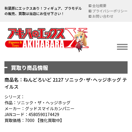
会社概要
秋葉原にエックスあり！フィギュア、プラモデル
プライバシーポリシー
の販売、買取は当店にお任せ下さい！
お問い合わせ
買取り商品情報
イベント情報
EVENT
商品名：ねんどろいど 2127 ソニック･ザ･ヘッジホッグ テ
イルス
宅配買取のご案内
DELIVERY PURCHASE
シリーズ：
作品：ソニック・ザ・ヘッジホッグ
買取お申し込み
メーカー：グッドスマイルカンパニー
JANコード：4580590174429
ASSESSMENT
買取価格：7000 【強化買取中】
買取上限金額一覧表