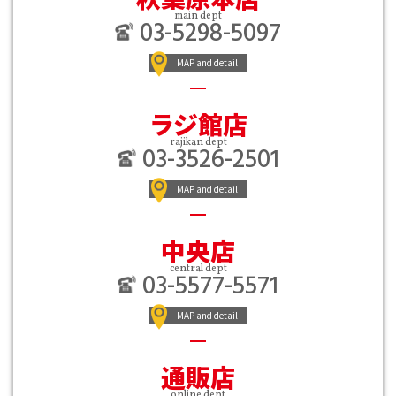
main dept
03-5298-5097
MAP and detail
ラジ館店
rajikan dept
03-3526-2501
MAP and detail
中央店
central dept
03-5577-5571
MAP and detail
通販店
online dept