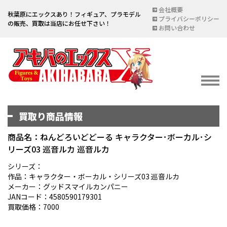
会社概要
秋葉原にエックスあり！フィギュア、プラモデル
プライバシーポリシー
の販売、買取は当店にお任せ下さい！
お問い合わせ
買取り商品情報
イベント情報
EVENT
商品名：ねんどろいどどーる キャラクター･ボーカル･シ
リーズ03 巡音ルカ 巡音ルカ
宅配買取のご案内
DELIVERY PURCHASE
シリーズ：
作品：キャラクター・ボーカル・シリーズ03 巡音ルカ
買取お申し込み
メーカー：グッドスマイルカンパニー
JANコード：4580590179301
ASSESSMENT
買取価格：7000
買取上限金額一覧表