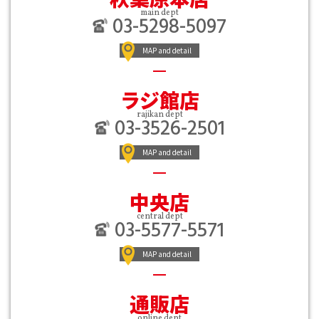
main dept
03-5298-5097
MAP and detail
ラジ館店
rajikan dept
03-3526-2501
MAP and detail
中央店
central dept
03-5577-5571
MAP and detail
通販店
online dept