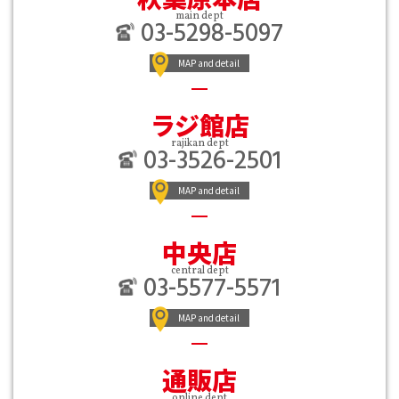
main dept
03-5298-5097
MAP and detail
ラジ館店
rajikan dept
03-3526-2501
MAP and detail
中央店
central dept
03-5577-5571
MAP and detail
通販店
online dept