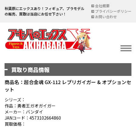
会社概要
秋葉原にエックスあり！フィギュア、プラモデル
プライバシーポリシー
の販売、買取は当店にお任せ下さい！
お問い合わせ
買取り商品情報
イベント情報
EVENT
商品名：超合金魂 GX-112 レプリガイガー & オプションセ
ット
宅配買取のご案内
DELIVERY PURCHASE
シリーズ：
作品：勇者王ガオガイガー
買取お申し込み
メーカー：バンダイ
JANコード：4573102664860
ASSESSMENT
買取価格：
買取上限金額一覧表