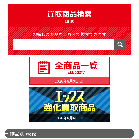
（8369件）
LIST
買取商品検索
公式通販
MENU
ONLINE SHOP
お探しの商品をこちらで検索できます
2026年8月9日 UP
2026年8月6日 UP
作品別
work