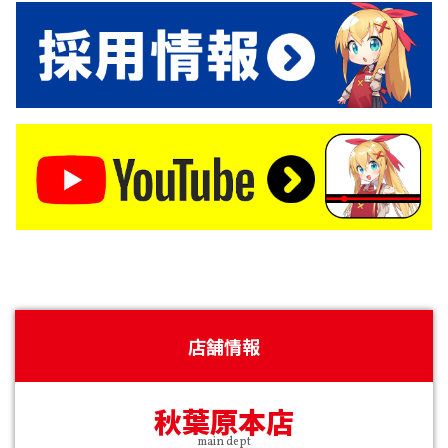
店舗情報
秋葉原本店
main dept