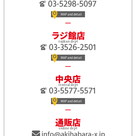
03-5298-5097
MAP and detail
ラジ館店
rajikan dept
03-3526-2501
MAP and detail
中央店
central dept
03-5577-5571
MAP and detail
通販店
online dept