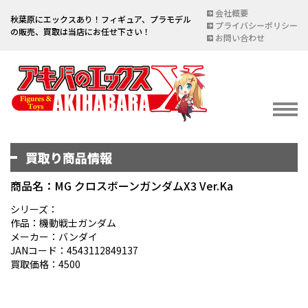
会社概要
秋葉原にエックスあり！フィギュア、プラモデル
プライバシーポリシー
の販売、買取は当店にお任せ下さい！
お問い合わせ
買取り商品情報
イベント情報
EVENT
商品名：MG クロスボーンガンダムX3 Ver.Ka
宅配買取のご案内
シリーズ：
作品：機動戦士ガンダム
DELIVERY PURCHASE
メーカー：バンダイ
JANコード：4543112849137
買取お申し込み
買取価格：4500
ASSESSMENT
買取上限金額一覧表