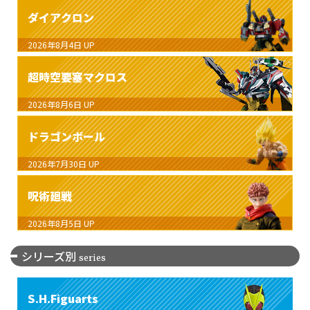
ダイアクロン
2026年8月4日
UP
超時空要塞マクロス
2026年8月6日
UP
ドラゴンボール
2026年7月30日
UP
呪術廻戦
2026年8月5日
UP
シリーズ別
series
S.H.Figuarts