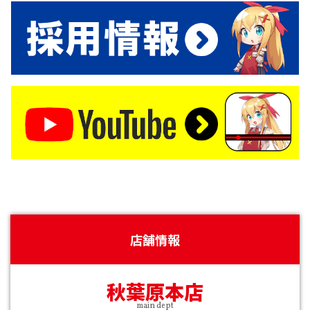
店舗情報
秋葉原本店
main dept