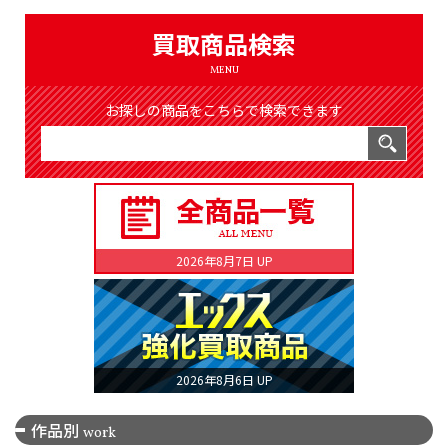
（8366件）
LIST
買取商品検索
公式通販
MENU
ONLINE SHOP
お探しの商品をこちらで検索できます
2026年8月7日 UP
2026年8月6日 UP
作品別
work