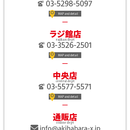
03-5298-5097
MAP and detail
ラジ館店
rajikan dept
03-3526-2501
MAP and detail
中央店
central dept
03-5577-5571
MAP and detail
通販店
online dept