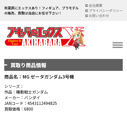
会社概要
秋葉原にエックスあり！フィギュア、プラモデル
プライバシーポリシー
の販売、買取は当店にお任せ下さい！
お問い合わせ
買取り商品情報
イベント情報
EVENT
商品名：MG ゼータガンダム3号機
宅配買取のご案内
シリーズ：
作品：機動戦士ガンダム
DELIVERY PURCHASE
メーカー：バンダイ
JANコード：4543112494825
買取お申し込み
買取価格：6800
ASSESSMENT
買取上限金額一覧表