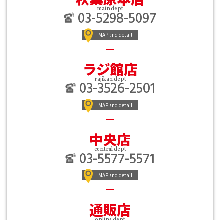
main dept
03-5298-5097
MAP and detail
ラジ館店
rajikan dept
03-3526-2501
MAP and detail
中央店
central dept
03-5577-5571
MAP and detail
通販店
online dept