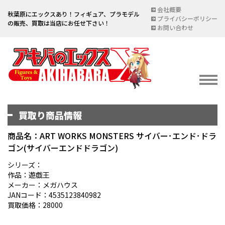
会社概要
秋葉原にエックスあり！フィギュア、プラモデル
プライバシーポリシー
の販売、買取は当店にお任せ下さい！
お問い合わせ
買取り商品情報
イベント情報
EVENT
商品名：ART WORKS MONSTERS サイバー･エンド･ドラ
ゴン(サイバーエンドドラゴン)
宅配買取のご案内
DELIVERY PURCHASE
シリーズ：
作品：遊戯王
買取お申し込み
メーカー：メガハウス
JANコード：4535123840982
ASSESSMENT
買取価格：28000
買取上限金額一覧表