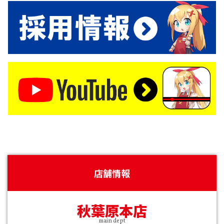
店舗情報
秋葉原本店
main dept