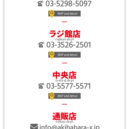
03-5298-5097
MAP and detail
ラジ館店
rajikan dept
03-3526-2501
MAP and detail
中央店
central dept
03-5577-5571
MAP and detail
通販店
online dept