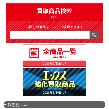
（8366件）
LIST
買取商品検索
公式通販
MENU
ONLINE SHOP
お探しの商品をこちらで検索できます
2026年8月8日 UP
2026年8月6日 UP
作品別
work