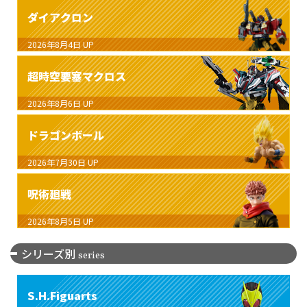
ダイアクロン
2026年8月4日
UP
超時空要塞マクロス
2026年8月6日
UP
ドラゴンボール
2026年7月30日
UP
呪術廻戦
2026年8月5日
UP
シリーズ別
series
S.H.Figuarts