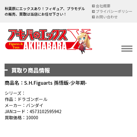
会社概要
秋葉原にエックスあり！フィギュア、プラモデル
プライバシーポリシー
の販売、買取は当店にお任せ下さい！
お問い合わせ
買取り商品情報
イベント情報
EVENT
商品名：S.H.Figuarts 孫悟飯-少年期-
宅配買取のご案内
シリーズ：
作品：ドラゴンボール
DELIVERY PURCHASE
メーカー：バンダイ
JANコード：4573102595942
買取お申し込み
買取価格：10000
ASSESSMENT
買取上限金額一覧表