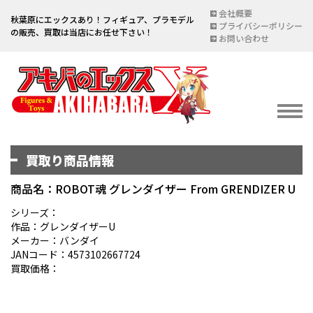
会社概要
秋葉原にエックスあり！フィギュア、プラモデル
プライバシーポリシー
の販売、買取は当店にお任せ下さい！
お問い合わせ
買取り商品情報
イベント情報
EVENT
商品名：ROBOT魂 グレンダイザー From GRENDIZER U
宅配買取のご案内
シリーズ：
作品：グレンダイザーU
DELIVERY PURCHASE
メーカー：バンダイ
JANコード：4573102667724
買取お申し込み
買取価格：
ASSESSMENT
買取上限金額一覧表