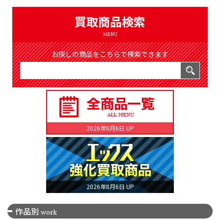
（8365件）
LIST
買取商品検索
公式通販
MENU
ONLINE SHOP
お探しの商品をこちらで検索できます
2026年8月6日 UP
2026年8月6日 UP
作品別
work