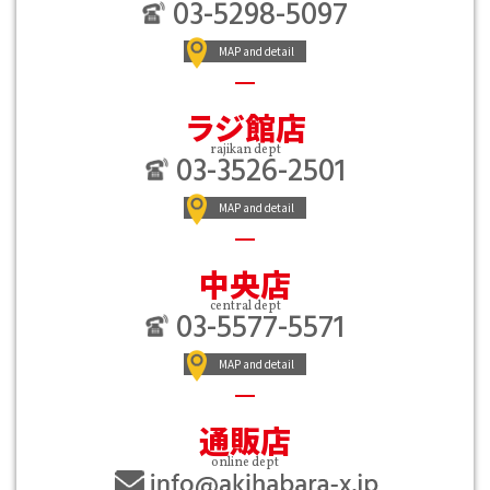
03-5298-5097
MAP and detail
ラジ館店
rajikan dept
03-3526-2501
MAP and detail
中央店
central dept
03-5577-5571
MAP and detail
通販店
online dept