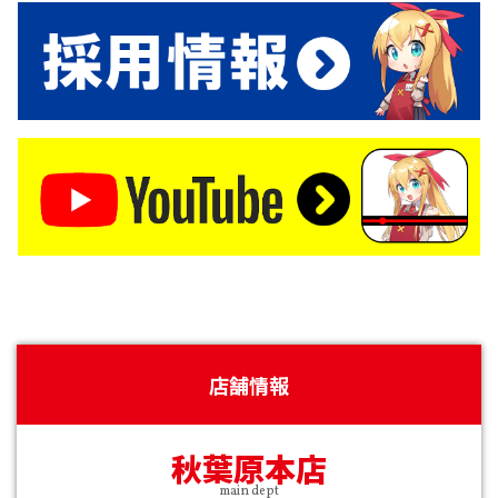
店舗情報
秋葉原本店
main dept