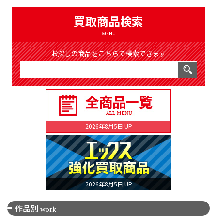
（8365件）
LIST
買取商品検索
公式通販
MENU
ONLINE SHOP
お探しの商品をこちらで検索できます
2026年8月5日 UP
2026年8月5日 UP
作品別
work