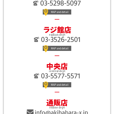
03-5298-5097
MAP and detail
ラジ館店
rajikan dept
03-3526-2501
MAP and detail
中央店
central dept
03-5577-5571
MAP and detail
通販店
online dept