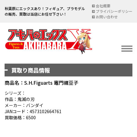
会社概要
秋葉原にエックスあり！フィギュア、プラモデル
プライバシーポリシー
の販売、買取は当店にお任せ下さい！
お問い合わせ
買取り商品情報
イベント情報
EVENT
商品名：S.H.Figuarts 竈門禰豆子
宅配買取のご案内
シリーズ：
作品：鬼滅の刃
DELIVERY PURCHASE
メーカー：バンダイ
JANコード：4573102664761
買取お申し込み
買取価格：6500
ASSESSMENT
買取上限金額一覧表