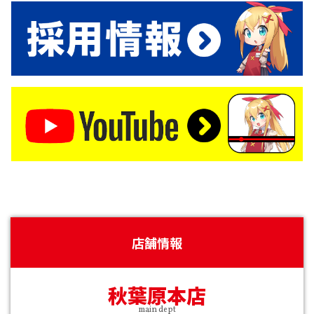
店舗情報
秋葉原本店
main dept