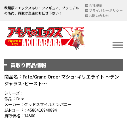
会社概要
秋葉原にエックスあり！フィギュア、プラモデル
プライバシーポリシー
の販売、買取は当店にお任せ下さい！
お問い合わせ
買取り商品情報
イベント情報
EVENT
商品名：Fate/Grand Order マシュ･キリエライト ～デン
ジャラス･ビースト～
宅配買取のご案内
DELIVERY PURCHASE
シリーズ：
作品：Fate
買取お申し込み
メーカー：グッドスマイルカンパニー
JANコード：4580416940894
ASSESSMENT
買取価格：14500
買取上限金額一覧表