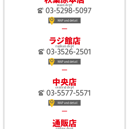
main dept
03-5298-5097
MAP and detail
ラジ館店
rajikan dept
03-3526-2501
MAP and detail
中央店
central dept
03-5577-5571
MAP and detail
通販店
online dept