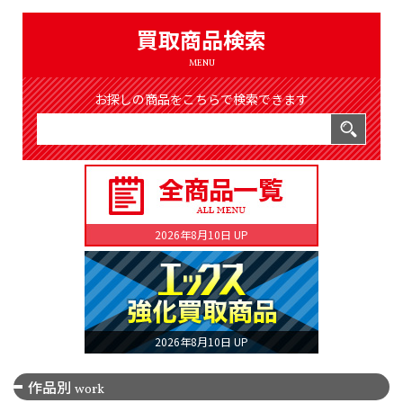
（8372件）
LIST
買取商品検索
公式通販
MENU
ONLINE SHOP
お探しの商品をこちらで検索できます
2026年8月10日 UP
2026年8月10日 UP
作品別
work