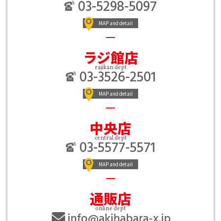
03-5298-5097
MAP and detail
ラジ館店
rajikan dept
03-3526-2501
MAP and detail
中央店
central dept
03-5577-5571
MAP and detail
通販店
online dept