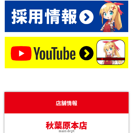
店舗情報
秋葉原本店
main dept