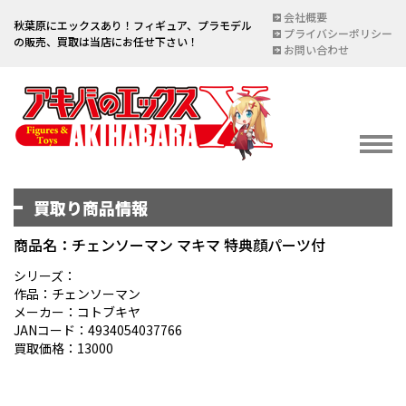
会社概要
秋葉原にエックスあり！フィギュア、プラモデル
プライバシーポリシー
の販売、買取は当店にお任せ下さい！
お問い合わせ
買取り商品情報
イベント情報
EVENT
商品名：チェンソーマン マキマ 特典顔パーツ付
宅配買取のご案内
シリーズ：
作品：チェンソーマン
DELIVERY PURCHASE
メーカー：コトブキヤ
JANコード：4934054037766
買取お申し込み
買取価格：13000
ASSESSMENT
買取上限金額一覧表