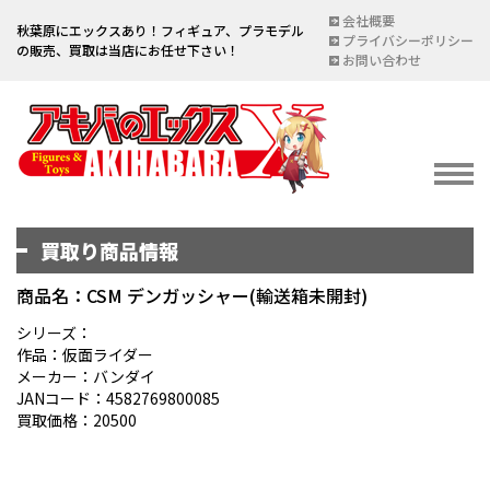
会社概要
秋葉原にエックスあり！フィギュア、プラモデル
プライバシーポリシー
の販売、買取は当店にお任せ下さい！
お問い合わせ
買取り商品情報
イベント情報
EVENT
商品名：CSM デンガッシャー(輸送箱未開封)
宅配買取のご案内
シリーズ：
作品：仮面ライダー
DELIVERY PURCHASE
メーカー：バンダイ
JANコード：4582769800085
買取お申し込み
買取価格：20500
ASSESSMENT
買取上限金額一覧表