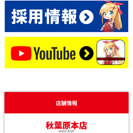
店舗情報
秋葉原本店
main dept