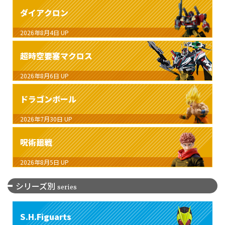
ダイアクロン
2026年8月4日
UP
超時空要塞マクロス
2026年8月6日
UP
ドラゴンボール
2026年7月30日
UP
呪術廻戦
2026年8月5日
UP
シリーズ別
series
S.H.Figuarts