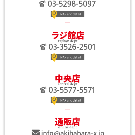
03-5298-5097
MAP and detail
ラジ館店
rajikan dept
03-3526-2501
MAP and detail
中央店
central dept
03-5577-5571
MAP and detail
通販店
online dept