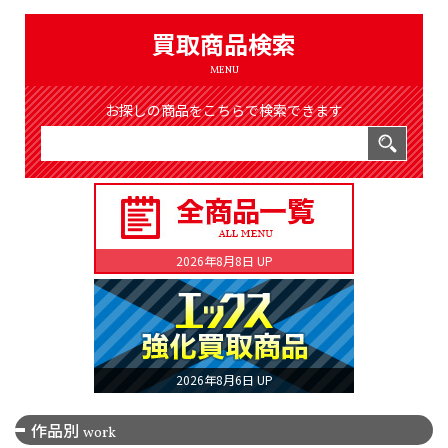
（8366件）
LIST
買取商品検索
公式通販
MENU
ONLINE SHOP
お探しの商品をこちらで検索できます
2026年8月8日 UP
2026年8月6日 UP
作品別
work