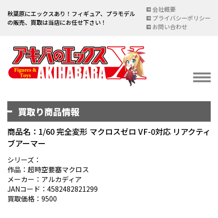
会社概要
秋葉原にエックスあり！フィギュア、プラモデル
プライバシーポリシー
の販売、買取は当店にお任せ下さい！
お問い合わせ
買取り商品情報
イベント情報
EVENT
商品名：1/60 完全変形 マクロスゼロ VF-0対応 リアクティ
ブアーマー
宅配買取のご案内
DELIVERY PURCHASE
シリーズ：
作品：超時空要塞マクロス
買取お申し込み
メーカー：アルカディア
JANコード：4582482821299
ASSESSMENT
買取価格：9500
買取上限金額一覧表