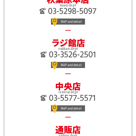
main dept
03-5298-5097
MAP and detail
ラジ館店
rajikan dept
03-3526-2501
MAP and detail
中央店
central dept
03-5577-5571
MAP and detail
通販店
online dept