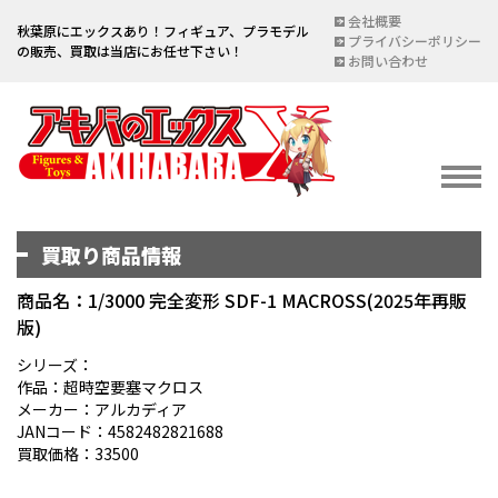
会社概要
秋葉原にエックスあり！フィギュア、プラモデル
プライバシーポリシー
の販売、買取は当店にお任せ下さい！
お問い合わせ
買取り商品情報
イベント情報
EVENT
商品名：1/3000 完全変形 SDF-1 MACROSS(2025年再販
版)
宅配買取のご案内
DELIVERY PURCHASE
シリーズ：
作品：超時空要塞マクロス
買取お申し込み
メーカー：アルカディア
JANコード：4582482821688
ASSESSMENT
買取価格：33500
買取上限金額一覧表