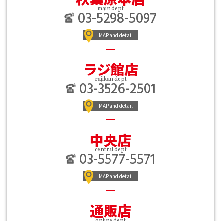
main dept
03-5298-5097
MAP and detail
ラジ館店
rajikan dept
03-3526-2501
MAP and detail
中央店
central dept
03-5577-5571
MAP and detail
通販店
online dept