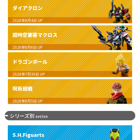
ダイアクロン
2026年8月4日
UP
超時空要塞マクロス
2026年8月6日
UP
ドラゴンボール
2026年7月30日
UP
呪術廻戦
2026年8月5日
UP
シリーズ別
series
S.H.Figuarts