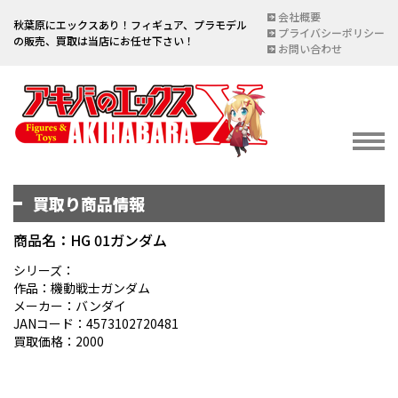
会社概要
秋葉原にエックスあり！フィギュア、プラモデル
プライバシーポリシー
の販売、買取は当店にお任せ下さい！
お問い合わせ
買取り商品情報
イベント情報
EVENT
商品名：HG 01ガンダム
宅配買取のご案内
シリーズ：
作品：機動戦士ガンダム
DELIVERY PURCHASE
メーカー：バンダイ
JANコード：4573102720481
買取お申し込み
買取価格：2000
ASSESSMENT
買取上限金額一覧表