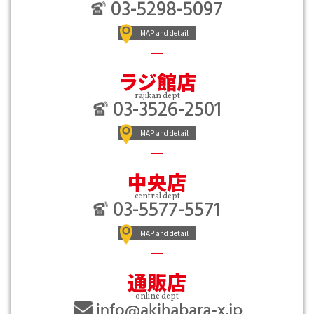
03-5298-5097
MAP and detail
ラジ館店
rajikan dept
03-3526-2501
MAP and detail
中央店
central dept
03-5577-5571
MAP and detail
通販店
online dept