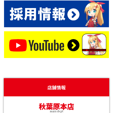
店舗情報
秋葉原本店
main dept