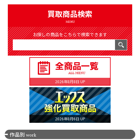
（8368件）
LIST
買取商品検索
公式通販
MENU
ONLINE SHOP
お探しの商品をこちらで検索できます
2026年8月8日 UP
2026年8月6日 UP
作品別
work