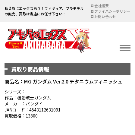
会社概要
秋葉原にエックスあり！フィギュア、プラモデル
プライバシーポリシー
の販売、買取は当店にお任せ下さい！
お問い合わせ
買取り商品情報
イベント情報
EVENT
商品名：MG ガンダム Ver.2.0 チタニウムフィニッシュ
宅配買取のご案内
シリーズ：
作品：機動戦士ガンダム
DELIVERY PURCHASE
メーカー：バンダイ
JANコード：4543112631091
買取お申し込み
買取価格：13800
ASSESSMENT
買取上限金額一覧表