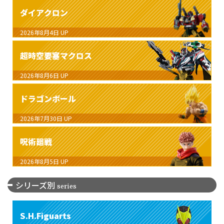
ダイアクロン
2026年8月4日
UP
超時空要塞マクロス
2026年8月6日
UP
ドラゴンボール
2026年7月30日
UP
呪術廻戦
2026年8月5日
UP
シリーズ別
series
S.H.Figuarts