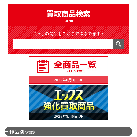
（8366件）
LIST
買取商品検索
公式通販
MENU
ONLINE SHOP
お探しの商品をこちらで検索できます
2026年8月8日 UP
2026年8月6日 UP
作品別
work