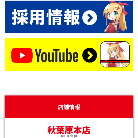
店舗情報
秋葉原本店
main dept