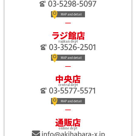
03-5298-5097
MAP and detail
ラジ館店
rajikan dept
03-3526-2501
MAP and detail
中央店
central dept
03-5577-5571
MAP and detail
通販店
online dept