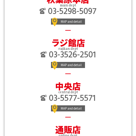
main dept
03-5298-5097
MAP and detail
ラジ館店
rajikan dept
03-3526-2501
MAP and detail
中央店
central dept
03-5577-5571
MAP and detail
通販店
online dept