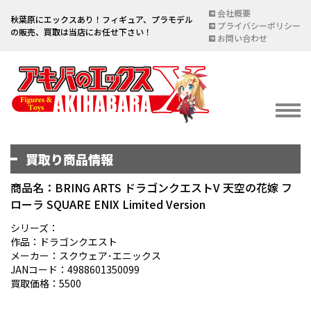
会社概要
秋葉原にエックスあり！フィギュア、プラモデル
プライバシーポリシー
の販売、買取は当店にお任せ下さい！
お問い合わせ
買取り商品情報
イベント情報
EVENT
商品名：BRING ARTS ドラゴンクエストV 天空の花嫁 フ
ローラ SQUARE ENIX Limited Version
宅配買取のご案内
DELIVERY PURCHASE
シリーズ：
作品：ドラゴンクエスト
買取お申し込み
メーカー：スクウェア･エニックス
JANコード：4988601350099
ASSESSMENT
買取価格：5500
買取上限金額一覧表