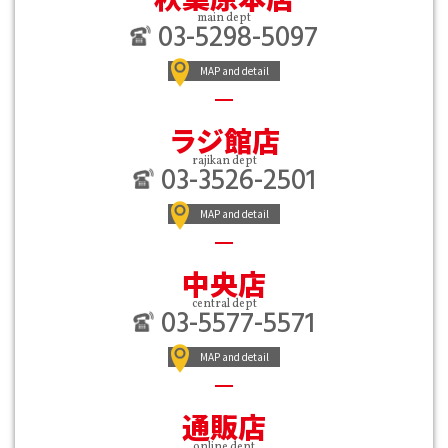
main dept
03-5298-5097
MAP and detail
ラジ館店
rajikan dept
03-3526-2501
MAP and detail
中央店
central dept
03-5577-5571
MAP and detail
通販店
online dept