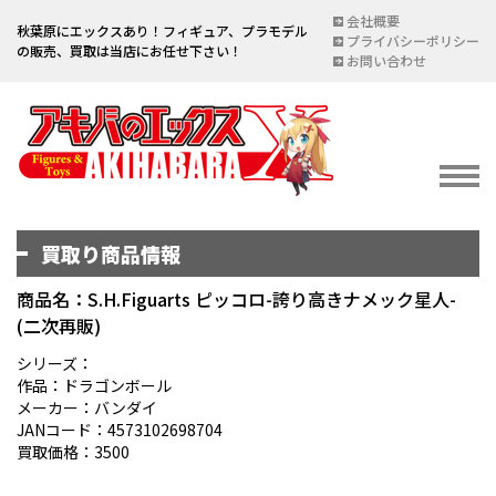
会社概要
秋葉原にエックスあり！フィギュア、プラモデル
プライバシーポリシー
の販売、買取は当店にお任せ下さい！
お問い合わせ
買取り商品情報
イベント情報
EVENT
商品名：S.H.Figuarts ピッコロ-誇り高きナメック星人-
(二次再販)
宅配買取のご案内
DELIVERY PURCHASE
シリーズ：
作品：ドラゴンボール
買取お申し込み
メーカー：バンダイ
JANコード：4573102698704
ASSESSMENT
買取価格：3500
買取上限金額一覧表