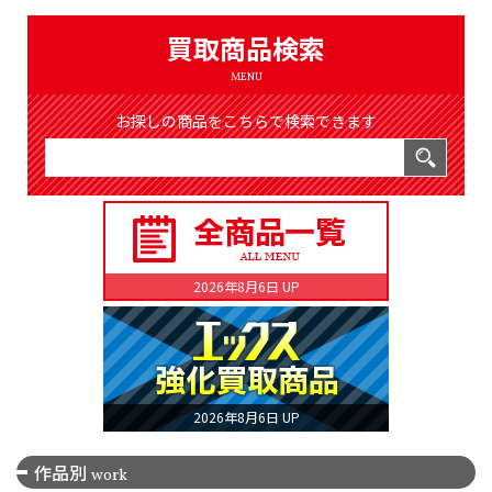
（8366件）
LIST
買取商品検索
公式通販
MENU
ONLINE SHOP
お探しの商品をこちらで検索できます
2026年8月6日 UP
2026年8月6日 UP
作品別
work