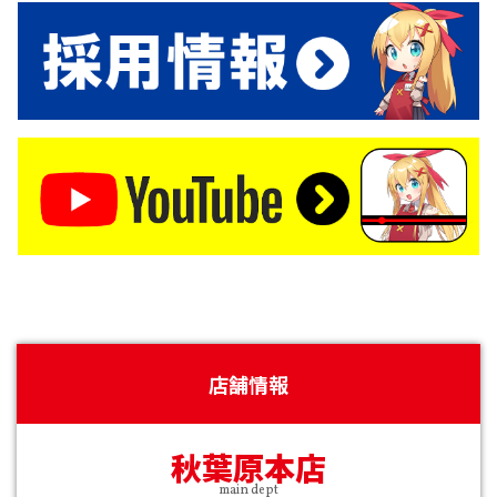
店舗情報
秋葉原本店
main dept