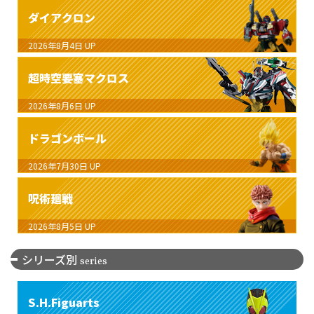
ダイアクロン
2026年8月4日
UP
超時空要塞マクロス
2026年8月6日
UP
ドラゴンボール
2026年7月30日
UP
呪術廻戦
2026年8月5日
UP
シリーズ別
series
S.H.Figuarts