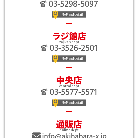
03-5298-5097
MAP and detail
ラジ館店
rajikan dept
03-3526-2501
MAP and detail
中央店
central dept
03-5577-5571
MAP and detail
通販店
online dept