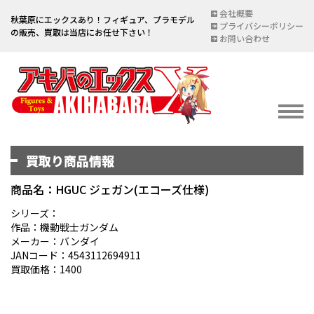
会社概要
秋葉原にエックスあり！フィギュア、プラモデル
プライバシーポリシー
の販売、買取は当店にお任せ下さい！
お問い合わせ
買取り商品情報
イベント情報
EVENT
商品名：HGUC ジェガン(エコーズ仕様)
宅配買取のご案内
シリーズ：
作品：機動戦士ガンダム
DELIVERY PURCHASE
メーカー：バンダイ
JANコード：4543112694911
買取お申し込み
買取価格：1400
ASSESSMENT
買取上限金額一覧表