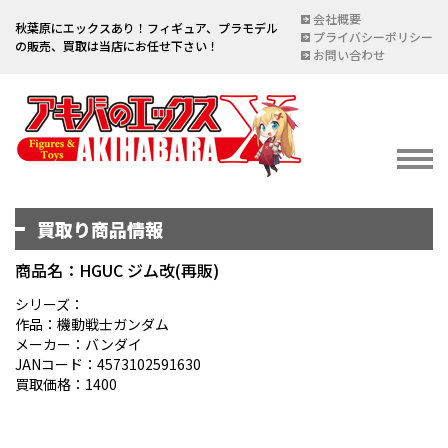
会社概要
秋葉原にエックスあり！フィギュア、プラモデル
プライバシーポリシー
の販売、買取は当店にお任せ下さい！
お問い合わせ
買取り商品情報
イベント情報
EVENT
商品名：HGUC ジム改(再販)
宅配買取のご案内
シリーズ：
作品：機動戦士ガンダム
DELIVERY PURCHASE
メーカー：バンダイ
JANコード：4573102591630
買取お申し込み
買取価格：1400
ASSESSMENT
買取上限金額一覧表