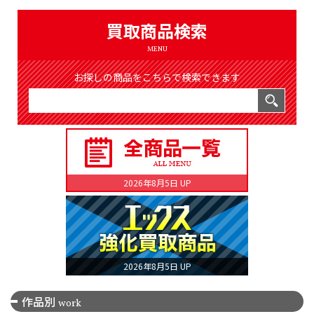
（8365件）
LIST
買取商品検索
公式通販
MENU
ONLINE SHOP
お探しの商品をこちらで検索できます
2026年8月5日 UP
2026年8月5日 UP
作品別
work