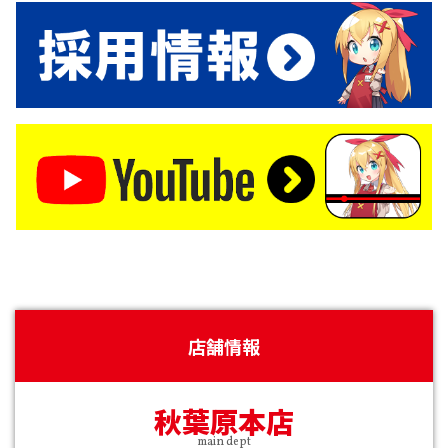
店舗情報
秋葉原本店
main dept