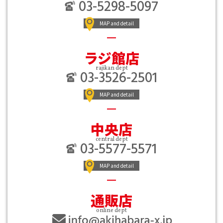
03-5298-5097
MAP and detail
ラジ館店
rajikan dept
03-3526-2501
MAP and detail
中央店
central dept
03-5577-5571
MAP and detail
通販店
online dept