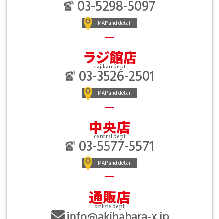
03-5298-5097
MAP and detail
ラジ館店
rajikan dept
03-3526-2501
MAP and detail
中央店
central dept
03-5577-5571
MAP and detail
通販店
online dept