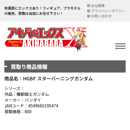
会社概要
秋葉原にエックスあり！フィギュア、プラモデル
プライバシーポリシー
の販売、買取は当店にお任せ下さい！
お問い合わせ
買取り商品情報
イベント情報
EVENT
商品名：HGBF スターバーニングガンダム
宅配買取のご案内
シリーズ：
作品：機動戦士ガンダム
DELIVERY PURCHASE
メーカー：バンダイ
JANコード：4549660195474
買取お申し込み
買取価格：800
ASSESSMENT
買取上限金額一覧表