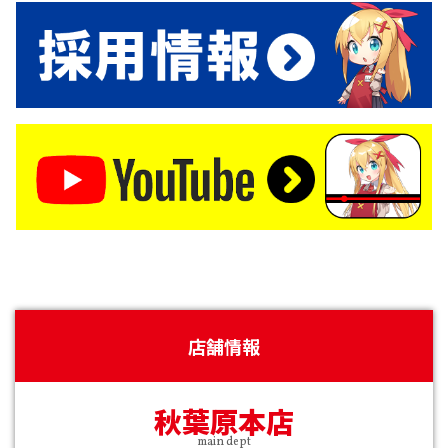
店舗情報
秋葉原本店
main dept