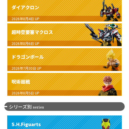
ダイアクロン
2026年8月4日
UP
超時空要塞マクロス
2026年8月6日
UP
ドラゴンボール
2026年7月30日
UP
呪術廻戦
2026年8月5日
UP
シリーズ別
series
S.H.Figuarts