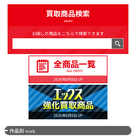
（8366件）
LIST
買取商品検索
公式通販
MENU
ONLINE SHOP
お探しの商品をこちらで検索できます
2026年8月6日 UP
2026年8月6日 UP
作品別
work