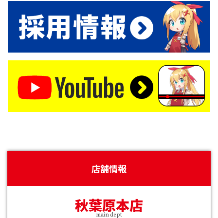
店舗情報
秋葉原本店
main dept