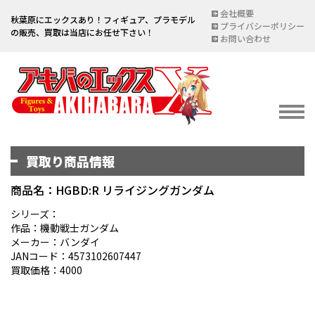
会社概要
秋葉原にエックスあり！フィギュア、プラモデル
プライバシーポリシー
の販売、買取は当店にお任せ下さい！
お問い合わせ
買取り商品情報
イベント情報
EVENT
商品名：HGBD:R リライジングガンダム
宅配買取のご案内
シリーズ：
作品：機動戦士ガンダム
DELIVERY PURCHASE
メーカー：バンダイ
JANコード：4573102607447
買取お申し込み
買取価格：4000
ASSESSMENT
買取上限金額一覧表