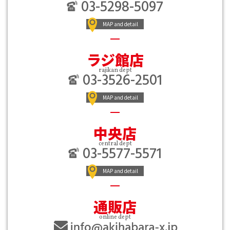
03-5298-5097
MAP and detail
ラジ館店
rajikan dept
03-3526-2501
MAP and detail
中央店
central dept
03-5577-5571
MAP and detail
通販店
online dept