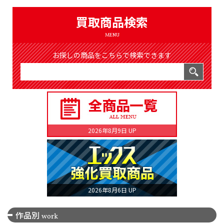
（8369件）
LIST
買取商品検索
公式通販
MENU
ONLINE SHOP
お探しの商品をこちらで検索できます
2026年8月9日 UP
2026年8月6日 UP
作品別
work