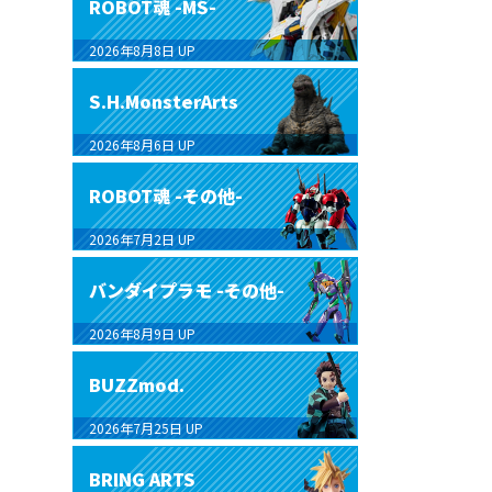
ROBOT魂 -MS-
2026年8月8日
UP
S.H.MonsterArts
2026年8月6日
UP
ROBOT魂 -その他-
2026年7月2日
UP
バンダイプラモ -その他-
2026年8月9日
UP
BUZZmod.
2026年7月25日
UP
BRING ARTS