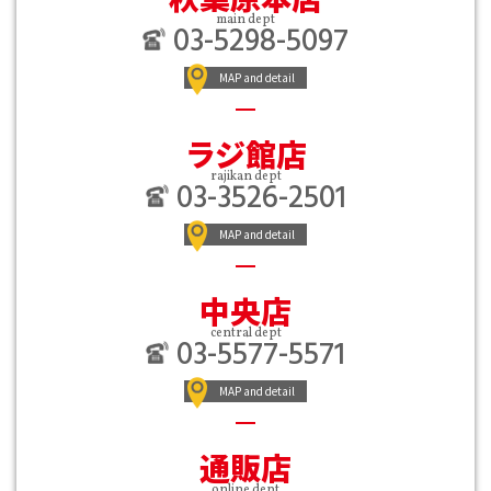
main dept
03-5298-5097
MAP and detail
ラジ館店
rajikan dept
03-3526-2501
MAP and detail
中央店
central dept
03-5577-5571
MAP and detail
通販店
online dept