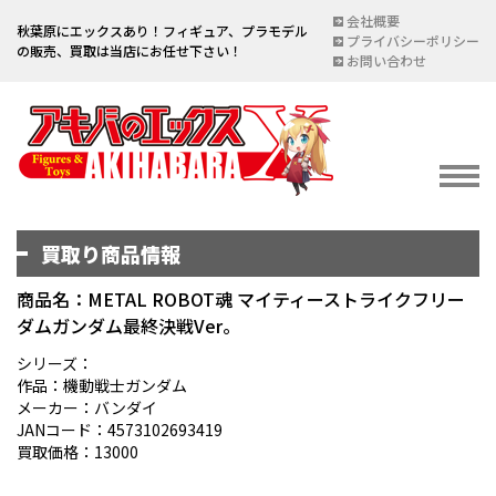
会社概要
秋葉原にエックスあり！フィギュア、プラモデル
プライバシーポリシー
の販売、買取は当店にお任せ下さい！
お問い合わせ
買取り商品情報
イベント情報
EVENT
商品名：METAL ROBOT魂 マイティーストライクフリー
ダムガンダム最終決戦Ver。
宅配買取のご案内
DELIVERY PURCHASE
シリーズ：
作品：機動戦士ガンダム
買取お申し込み
メーカー：バンダイ
JANコード：4573102693419
ASSESSMENT
買取価格：13000
買取上限金額一覧表