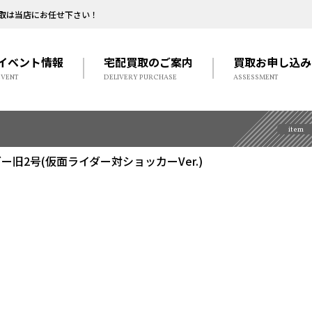
取は当店にお任せ下さい！
イベント情報
宅配買取のご案内
買取お申し込み
EVENT
DELIVERY PURCHASE
ASSESSMENT
item
イダー旧2号(仮面ライダー対ショッカーVer.)