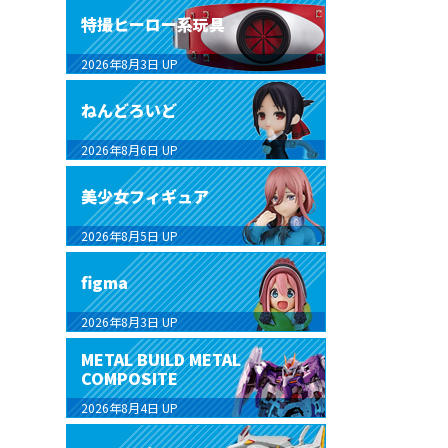
特撮ヒーロー系玩具
2026年8月3日
UP
ねんどろいど
2026年8月6日
UP
美少女フィギュア
2026年8月5日
UP
figma
2026年8月3日
UP
METAL BUILD METAL
COMPOSITE
2026年8月4日
UP