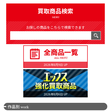
（8369件）
LIST
買取商品検索
公式通販
MENU
ONLINE SHOP
お探しの商品をこちらで検索できます
2026年8月9日 UP
2026年8月6日 UP
作品別
work