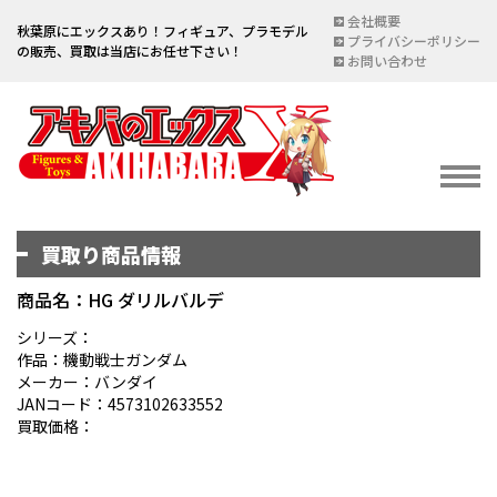
会社概要
秋葉原にエックスあり！フィギュア、プラモデル
プライバシーポリシー
の販売、買取は当店にお任せ下さい！
お問い合わせ
買取り商品情報
イベント情報
EVENT
商品名：HG ダリルバルデ
宅配買取のご案内
シリーズ：
作品：機動戦士ガンダム
DELIVERY PURCHASE
メーカー：バンダイ
JANコード：4573102633552
買取お申し込み
買取価格：
ASSESSMENT
買取上限金額一覧表