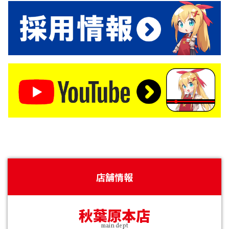
店舗情報
秋葉原本店
main dept