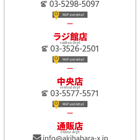
03-5298-5097
MAP and detail
ラジ館店
rajikan dept
03-3526-2501
MAP and detail
中央店
central dept
03-5577-5571
MAP and detail
通販店
online dept