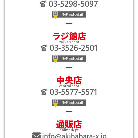
03-5298-5097
MAP and detail
ラジ館店
rajikan dept
03-3526-2501
MAP and detail
中央店
central dept
03-5577-5571
MAP and detail
通販店
online dept