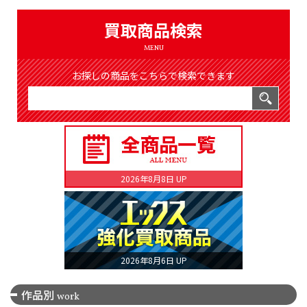
（8366件）
LIST
買取商品検索
公式通販
MENU
ONLINE SHOP
お探しの商品をこちらで検索できます
2026年8月8日 UP
2026年8月6日 UP
作品別
work