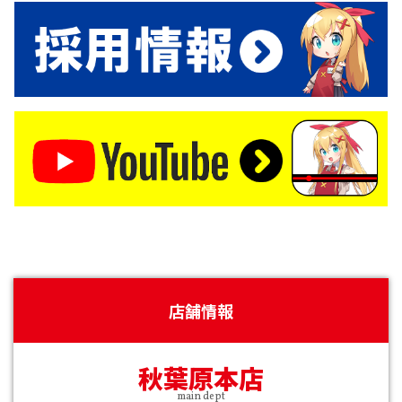
店舗情報
秋葉原本店
main dept