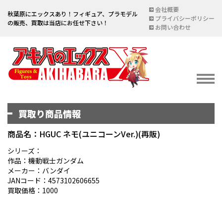
会社概要
秋葉原にエックスあり！フィギュア、プラモデル
プライバシーポリシー
の販売、買取は当店にお任せ下さい！
お問い合わせ
買取り商品情報
イベント情報
EVENT
商品名：HGUC ネモ(ユニコーンVer.)(再販)
宅配買取のご案内
シリーズ：
作品：機動戦士ガンダム
DELIVERY PURCHASE
メーカー：バンダイ
JANコード：4573102606655
買取お申し込み
買取価格：1000
ASSESSMENT
買取上限金額一覧表