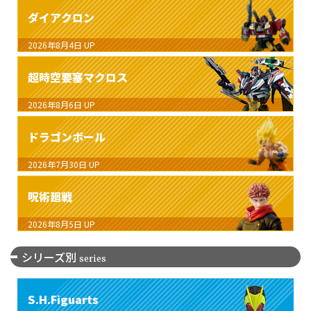
ダイアクロン
2026年8月4日
UP
超時空要塞マクロス
2026年8月6日
UP
ドラゴンボール
2026年7月30日
UP
呪術廻戦
2026年8月5日
UP
シリーズ別
series
S.H.Figuarts