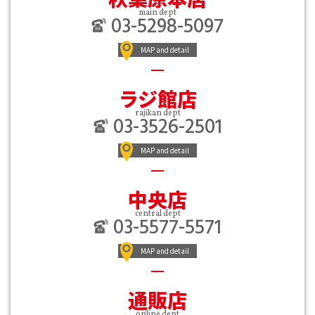
main dept
03-5298-5097
MAP and detail
ラジ館店
rajikan dept
03-3526-2501
MAP and detail
中央店
central dept
03-5577-5571
MAP and detail
通販店
online dept