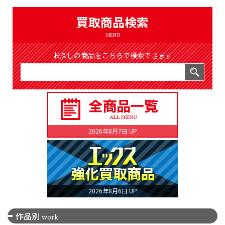
（8366件）
LIST
買取商品検索
公式通販
MENU
ONLINE SHOP
お探しの商品をこちらで検索できます
2026年8月7日 UP
2026年8月6日 UP
作品別
work