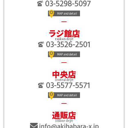
03-5298-5097
MAP and detail
ラジ館店
rajikan dept
03-3526-2501
MAP and detail
中央店
central dept
03-5577-5571
MAP and detail
通販店
online dept