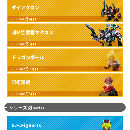
ダイアクロン
2026年8月4日
UP
超時空要塞マクロス
2026年8月6日
UP
ドラゴンボール
2026年7月30日
UP
呪術廻戦
2026年8月5日
UP
シリーズ別
series
S.H.Figuarts