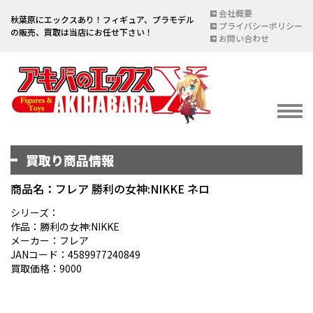
会社概要
秋葉原にエックスあり！フィギュア、プラモデル
プライバシーポリシー
の販売、買取は当店にお任せ下さい！
お問い合わせ
買取り商品情報
イベント情報
EVENT
商品名：フレア 勝利の女神:NIKKE ネロ
宅配買取のご案内
シリーズ：
作品：勝利の女神:NIKKE
DELIVERY PURCHASE
メーカー：フレア
JANコード：4589977240849
買取お申し込み
買取価格：9000
ASSESSMENT
買取上限金額一覧表