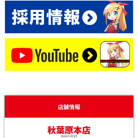
店舗情報
秋葉原本店
main dept