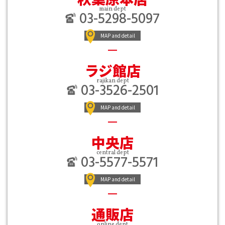
main dept
03-5298-5097
MAP and detail
ラジ館店
rajikan dept
03-3526-2501
MAP and detail
中央店
central dept
03-5577-5571
MAP and detail
通販店
online dept