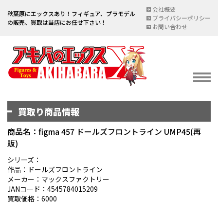
会社概要
秋葉原にエックスあり！フィギュア、プラモデル
プライバシーポリシー
の販売、買取は当店にお任せ下さい！
お問い合わせ
買取り商品情報
イベント情報
EVENT
商品名：figma 457 ドールズフロントライン UMP45(再
販)
宅配買取のご案内
DELIVERY PURCHASE
シリーズ：
作品：ドールズフロントライン
買取お申し込み
メーカー：マックスファクトリー
JANコード：4545784015209
ASSESSMENT
買取価格：6000
買取上限金額一覧表