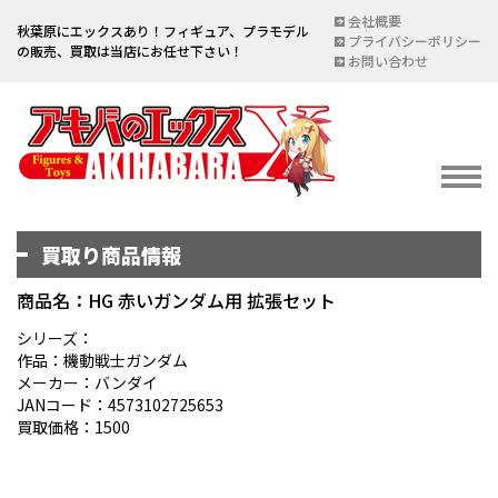
会社概要
秋葉原にエックスあり！フィギュア、プラモデル
プライバシーポリシー
の販売、買取は当店にお任せ下さい！
お問い合わせ
買取り商品情報
イベント情報
EVENT
商品名：HG 赤いガンダム用 拡張セット
宅配買取のご案内
シリーズ：
作品：機動戦士ガンダム
DELIVERY PURCHASE
メーカー：バンダイ
JANコード：4573102725653
買取お申し込み
買取価格：1500
ASSESSMENT
買取上限金額一覧表