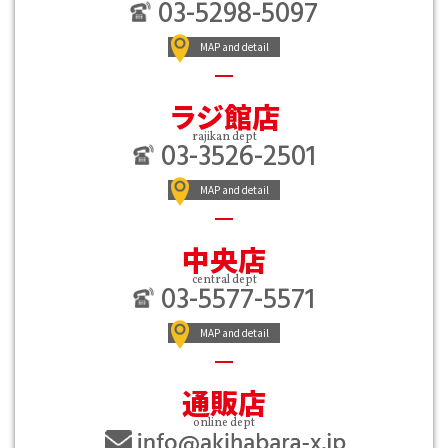
03-5298-5097
MAP and detail
ラジ館店
rajikan dept
03-3526-2501
MAP and detail
中央店
central dept
03-5577-5571
MAP and detail
通販店
online dept