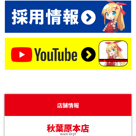
店舗情報
秋葉原本店
main dept