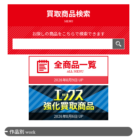
（8369件）
LIST
買取商品検索
公式通販
MENU
ONLINE SHOP
お探しの商品をこちらで検索できます
2026年8月9日 UP
2026年8月6日 UP
作品別
work