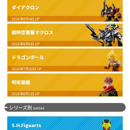
ダイアクロン
2026年8月4日
UP
超時空要塞マクロス
2026年8月6日
UP
ドラゴンボール
2026年7月30日
UP
呪術廻戦
2026年8月5日
UP
シリーズ別
series
S.H.Figuarts