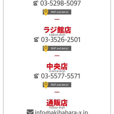
03-5298-5097
MAP and detail
ラジ館店
rajikan dept
03-3526-2501
MAP and detail
中央店
central dept
03-5577-5571
MAP and detail
通販店
online dept