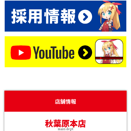
店舗情報
秋葉原本店
main dept