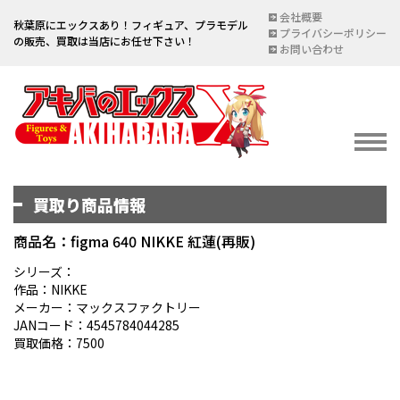
会社概要
秋葉原にエックスあり！フィギュア、プラモデル
プライバシーポリシー
の販売、買取は当店にお任せ下さい！
お問い合わせ
買取り商品情報
イベント情報
EVENT
商品名：figma 640 NIKKE 紅蓮(再販)
宅配買取のご案内
シリーズ：
作品：NIKKE
DELIVERY PURCHASE
メーカー：マックスファクトリー
JANコード：4545784044285
買取お申し込み
買取価格：7500
ASSESSMENT
買取上限金額一覧表