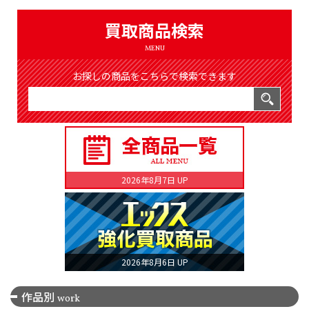
（8366件）
LIST
買取商品検索
公式通販
MENU
ONLINE SHOP
お探しの商品をこちらで検索できます
2026年8月7日 UP
2026年8月6日 UP
作品別
work