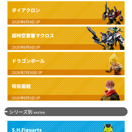
ダイアクロン
2026年8月4日
UP
超時空要塞マクロス
2026年8月6日
UP
ドラゴンボール
2026年7月30日
UP
呪術廻戦
2026年8月5日
UP
シリーズ別
series
S.H.Figuarts