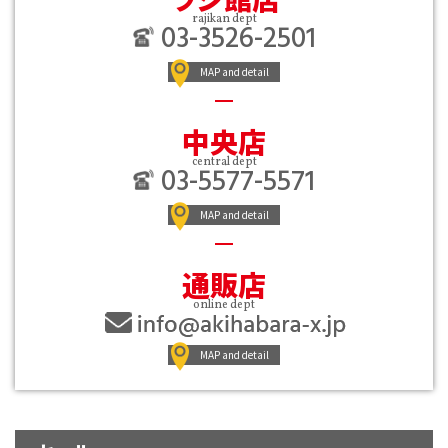
（8366件）
LIST
rajikan dept
03-3526-2501
公式通販
MAP and detail
ONLINE SHOP
中央店
central dept
03-5577-5571
MAP and detail
通販店
online dept
MAP and detail