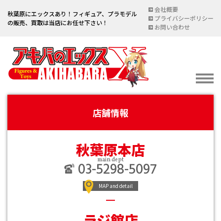
会社概要
秋葉原にエックスあり！フィギュア、プラモデル
プライバシーポリシー
の販売、買取は当店にお任せ下さい！
お問い合わせ
店舗情報
イベント情報
EVENT
秋葉原本店
宅配買取のご案内
DELIVERY PURCHASE
main dept
03-5298-5097
買取お申し込み
MAP and detail
ASSESSMENT
買取上限金額一覧表
ラジ館店