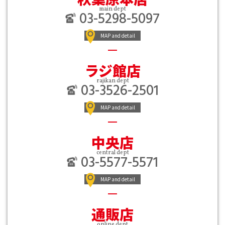
main dept
03-5298-5097
MAP and detail
ラジ館店
rajikan dept
03-3526-2501
MAP and detail
中央店
central dept
03-5577-5571
MAP and detail
通販店
online dept